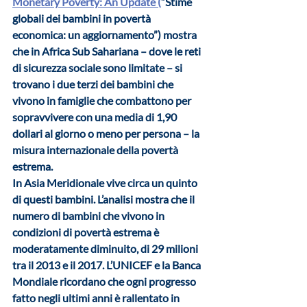
Monetary Poverty: An Update (
“Stime 
globali dei bambini in povertà 
economica: un aggiornamento”) mostra 
che in 
Africa Sub Sahariana
 – dove le reti 
di sicurezza sociale sono limitate – si 
trovano i 
due terzi dei bambini che 
vivono in famiglie che combattono per 
sopravvivere con una media di 1,90 
dollari al giorno o meno per persona
 – la 
misura internazionale della povertà 
estrema. 
In 
Asia Meridionale
 vive circa un quinto 
di questi bambini. L’analisi mostra che il 
numero di bambini che vivono in 
condizioni di povertà estrema è 
moderatamente diminuito, di 29 milioni 
tra il 2013 e il 2017. L’UNICEF e la Banca 
Mondiale ricordano che ogni progresso 
fatto negli ultimi anni è 
rallentato in 