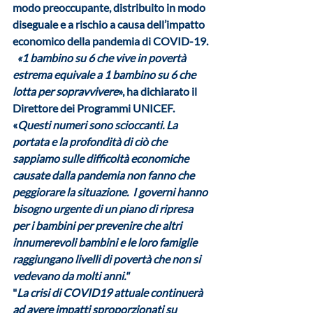
modo preoccupante
, distribuito in modo 
diseguale e a rischio a causa dell’impatto 
economico della pandemia di COVID-19. 
«1 bambino su 6 che vive in povertà 
estrema equivale a 1 bambino su 6 che 
lotta per sopravvivere
», ha dichiarato il 
Direttore dei Programmi UNICEF.  
«
Questi numeri sono scioccanti. La 
portata e la profondità di ciò che 
sappiamo sulle difficoltà economiche 
causate dalla pandemia non fanno che 
peggiorare la situazione.  I governi hanno 
bisogno urgente di un piano di ripresa 
per i bambini per prevenire che altri 
innumerevoli bambini e le loro famiglie 
raggiungano livelli di povertà che non si 
vedevano da molti anni." 
"
La crisi di COVID19 attuale continuerà 
ad avere impatti sproporzionati su 