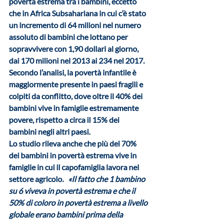
povertà estrema tra i bambini, eccetto 
che in 
Africa Subsahariana in cui c’è stato 
un incremento di 64 milioni
 nel numero 
assoluto di bambini che lottano per 
sopravvivere con 1,90 dollari al giorno, 
dai 170 milioni nel 2013 ai 234 nel 2017.   
Secondo l’analisi, la povertà infantile è 
maggiormente presente in paesi fragili e 
colpiti da conflitto, dove oltre il 40% dei 
bambini vive in famiglie estremamente 
povere, rispetto a circa il 15% dei 
bambini negli altri paesi.   
Lo studio rileva anche che più del 70% 
dei bambini in povertà estrema vive in 
famiglie in cui il capofamiglia lavora nel 
settore agricolo.   
«Il fatto che 1 bambino 
su 6 viveva in povertà estrema e che il 
50% di coloro in povertà estrema a livello 
globale erano bambini prima della 