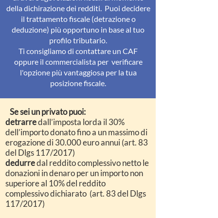
della dichirazione dei redditi.
Puoi decidere
il trattamento fiscale (detrazione o
deduzione) più opportuno in base al tuo
profilo tributario.
Ti consigliamo di contattare un CAF
oppure il commercialista per verificare
l'opzione più vantaggiosa per la tua
posizione fiscale.
Se sei un privato puoi:
detrarre
dall’imposta lorda il 30%
dell’importo donato fino a un massimo di
erogazione di 30.000 euro annui (art. 83
del Dlgs 117/2017)
dedurre
dal reddito complessivo netto le
donazioni in denaro per un importo non
superiore al 10% del reddito
complessivo dichiarato (art. 83 del Dlgs
117/2017)