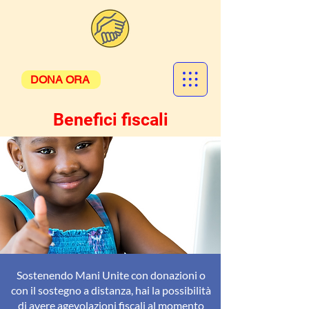
DONA ORA
Benefici fiscali
Sostenendo Mani Unite con donazioni o
con il sostegno a distanza, hai la possibilità
di avere agevolazioni fiscali al momento