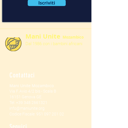
Iscriviti
Mani Unite
Mozambico
Dal 1986 con i bambini africani
Contattaci
Mani Unite Mozambico
Via F. Avio 4/2 bis - Scala B
16151 Genova GE
Tel.
+39 348 2661321
info@maniunite.org
Codice Fiscale:
951 097 201 02
Seguici