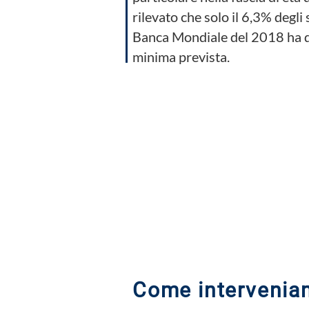
rilevato che solo il 6,3% degli
Banca Mondiale del 2018 ha di
minima prevista.
Questa attività risponde all' Obi
inclusiva, e opportunità di appre
Un'educazione di qualità è la base per 
livello base di alfabetizzazione è migl
ottenere risultati ancora migliori vers
Come interveni