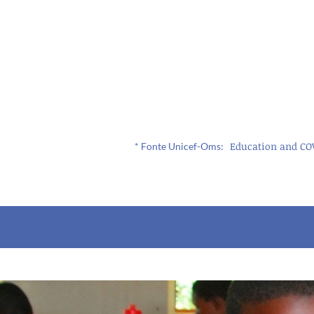
1,6
MILIARDI DI BAMBINI
sono interessati alla chiusura
delle scuole
Education and COV
* Fonte Unicef-Oms: