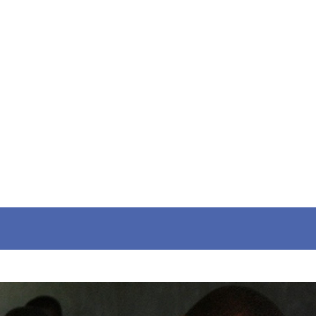
211
MILIONI DI BAMBINI
nel mondo sono impegnati in
lavori minorili