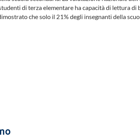
 studenti di terza elementare ha capacità di lettura di
mostrato che solo il 21% degli insegnanti della scuo
ettivo 4 dell' Agenda 2030
:
Fornire un'educazione di qualità
ndimento per tutti.
migliorare la vita delle persone e raggiungere uno sviluppo sostenib
iorato in maniera significativa, ma è necessario raddoppiare gli sfor
o il raggiungimento degli obiettivi per l'istruzione universale.
amo