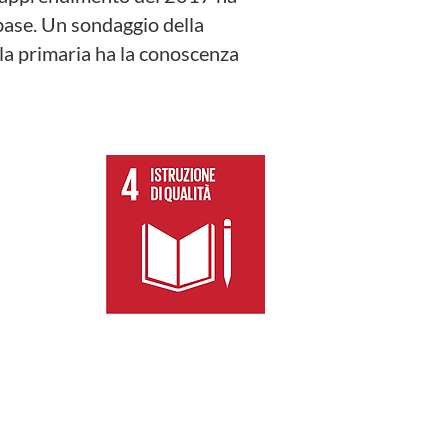
 base. Un sondaggio della
la primaria ha la conoscenza
, equa e
ile. Il
zi per