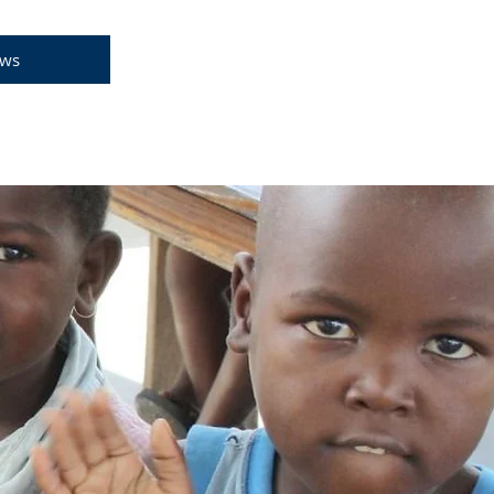
DONA ORA
ws