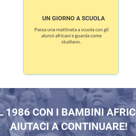
UN GIORNO A SCUOLA
Passa una mattinata a scuola con gli
alunni africani e guarda come
studiano.
DA VICINO
L 1986 CON I BAMBINI AFRI
AIUTACI A CONTINUARE!