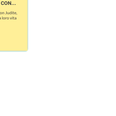
CON...
on Judite,
 loro vita