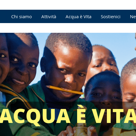
Chi siamo
Attività
Acqua è VIta
Sostienici
Ne
ACQUA
È VIT