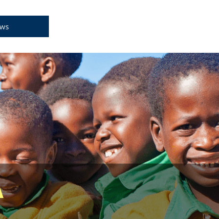
DONA ORA
ws
A