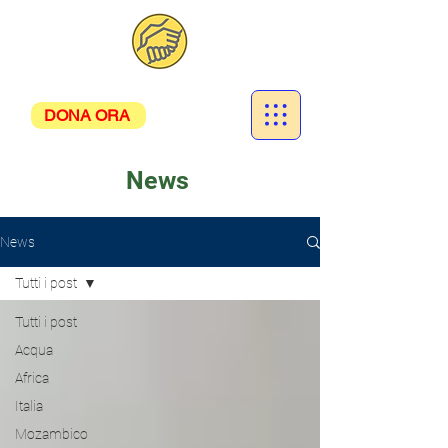
DONA ORA
News
News
Tutti i post
Tutti i post
Acqua
Africa
Italia
Mozambico