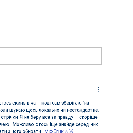
 Una direttiva del
L'Italia fa acqua da tut
mento europeo.
parti.
ось скине в чат, іноді сам зберігаю “на 
коли шукаю щось локальне чи нестандартне.  
і стрічки. Я не беру все за правду — скоріше, 
чею.  Можливо, хтось іще знайде серед них 
ти з чого обирати.  
М
к
х
5
г
нк
w69