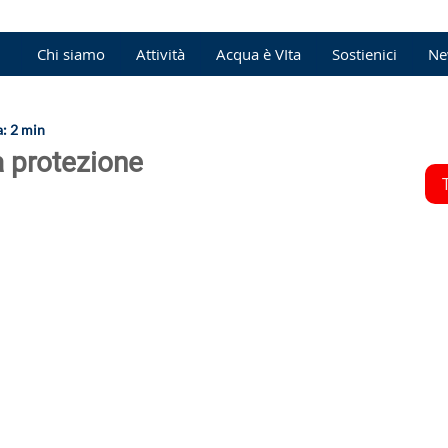
Chi siamo
Attività
Acqua è VIta
Sostienici
Ne
a: 2 min
a protezione