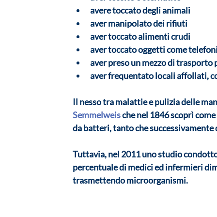
avere toccato degli animali
aver manipolato dei rifiuti
aver toccato alimenti crudi
aver toccato oggetti come telefon
aver preso un mezzo di trasporto 
aver frequentato locali affollati, c
Il nesso tra malattie e pulizia delle m
Semmelweis
 che nel 1846 scoprì come 
da batteri
, tanto che successivamente d
Tuttavia, nel 2011 uno studio condotto
percentuale di medici ed infermieri dime
trasmettendo microorganismi. 