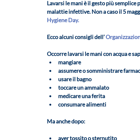
Lavarsi le mani è il gesto più semplice
malattie infettive. Non a caso il 5 magg
Hygiene Day. 
Ecco alcuni consigli dell’ 
Organizzazion
Occorre lavarsi le mani con acqua e sa
mangiare
assumere o somministrare farmac
usare il bagno
toccare un ammalato
medicare una ferita 
consumare alimenti
Ma anche dopo: 
aver tossito o sternutito