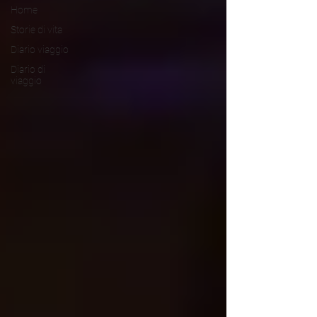
Home
Storie di vita
Diario viaggio
Diario di
viaggio