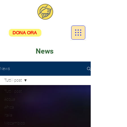
DONA ORA
News
News
Tutti i post
Tutti i post
Acqua
Africa
Italia
Mozambico