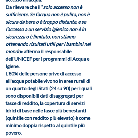
Da rilevare che il “
solo accesso non è 
sufficiente. Se l’acqua non è pulita, non è 
sicura da bere o è troppo distante, e se 
l’accesso a un servizio igienico non è in 
sicurezza o è limitato, non stiamo 
ottenendo risultati utili per i bambini nel 
mondo
» afferma il responsabile 
dell’UNICEF per i programmi di Acqua e 
Igiene.
L'
80% delle persone prive di accesso 
all'acqua potabile
 vivono in aree rurali di 
un quarto degli Stati (24 su 90) per i quali 
sono disponibili dati disaggregati per 
fasce di reddito, la copertura di servizi 
idrici di base nelle fasce più benestanti 
(quintile con reddito più elevato) è come 
minimo doppia rispetto al quintile più 
povero.