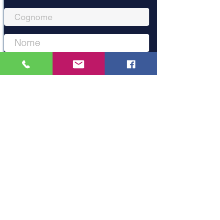
Accetto termini e condizioni
Visualizza
termini d'uso
Iscriviti
Mani Unite
Mozambico
Dal 1986 con i bambini africani