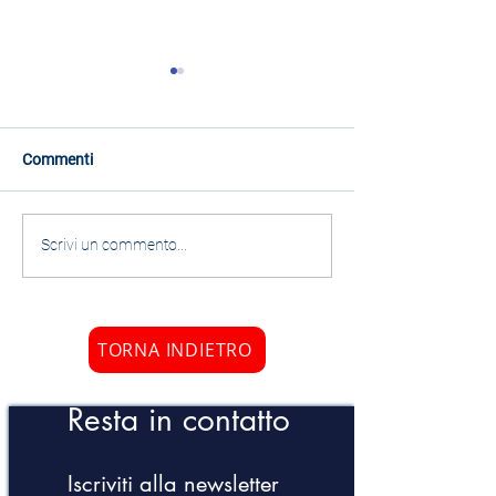
Commenti
L'Italia fa acqua da tutte le
Rapporto risorse 
Scrivi un commento...
parti.
2020
TORNA INDIETRO
Resta in contatto
Iscriviti alla newsletter