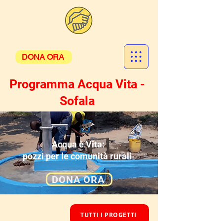
DONA ORA
Programma Acqua Vita -
Sofala
Acqua è Vita:
pozzi per le comunità rurali
DONA ORA
TUTTI I PROGETTI