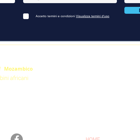
Accetto termini e condizioni
Visualizza termini d'uso
e
Mozambico
ini africani
Seguici
Sitemap
HOME