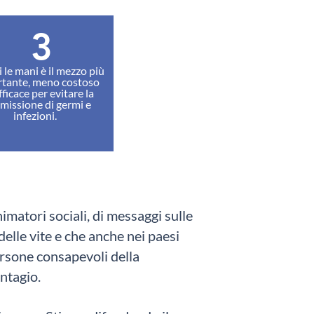
3
 le mani è il mezzo più
tante, meno costoso
fficace per evitare la
smissione di germi e
infezioni.
imatori sociali, di messaggi sulle
elle vite e che anche nei paesi
ersone consapevoli della
ontagio.