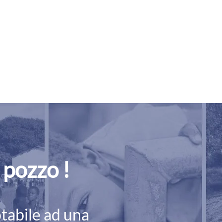
n pozzo !
otabile ad una