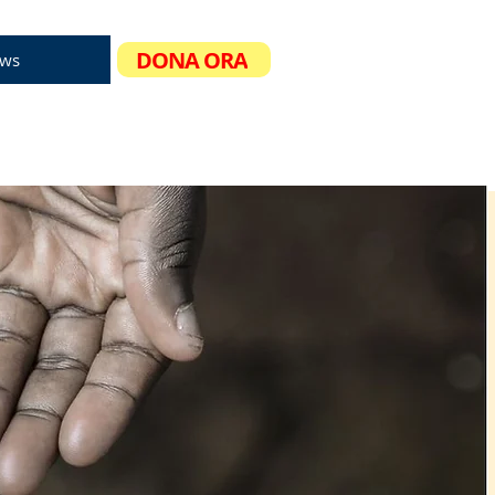
DONA ORA
ws