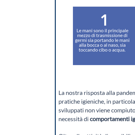
1
Le mani sono il principale
mezzo di trasmissione di
germi sia portando le mani
alla bocca o al naso, sia
toccando cibo o acqua.
La nostra risposta alla pandemi
pratiche igieniche, in particola
sviluppati non viene compiut
necessità di
comportamenti ig