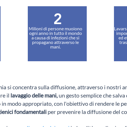
2
Milioni di persone muoiono
Lavarsi
ogni anno in tutto il mondo
impor
a causa di infezioni che si
ed e
propagano attraverso le
tra
mani.
a si concentra sulla diffusione, attraverso i nostri an
re il
lavaggio delle mani,
un gesto semplice che salva d
o in modo appropriato,
con l'obiettivo di rendere le p
ienici fondamentali
per prevenire la diffusione del c