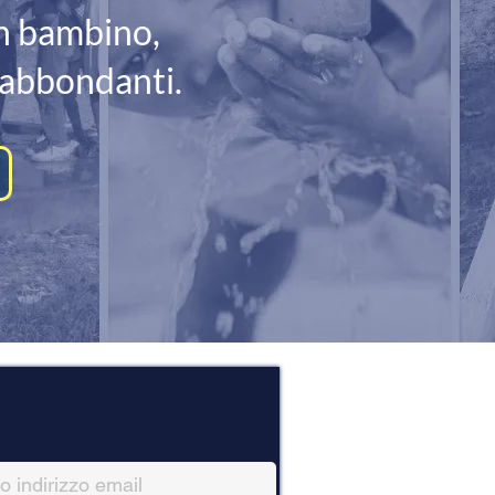
un bambino,
iù abbondanti.