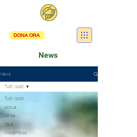
DONA ORA
News
News
Tutti i post
Tutti i post
Acqua
Africa
Italia
Mozambico