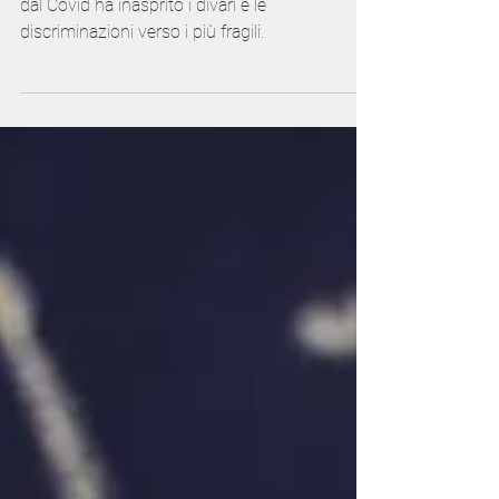
diritti umani
L'Onu ha segnalato che l'emergenza causata
dal Covid ha inasprito i divari e le
discriminazioni verso i più fragili.