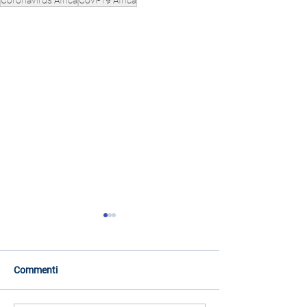
Coronavirus Africa
Covi-19 Africa
Commenti