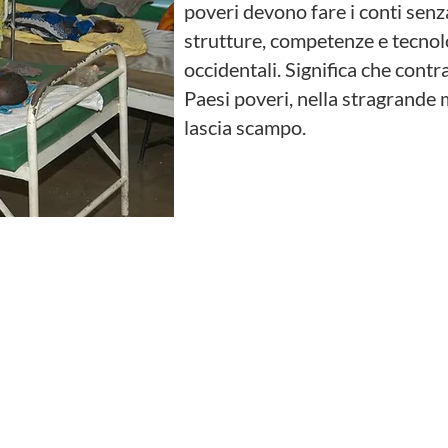
poveri devono fare i conti senz
strutture, competenze e tecnol
occidentali. Significa che contr
Paesi poveri, nella stragrande 
lascia scampo.
Nutrizione, Istruzione e Salute:
i
Diritti di Sviluppo Sostenibile
approvati dal
per progredire nella promozione dei diritti 
bambino e adolescente, soprattutto
aggiati, e per assicurare un pianeta vivibile 