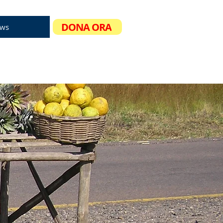
DONA ORA
ws