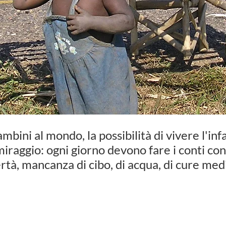
mbini al mondo, la possibilità di vivere l'in
iraggio: ogni giorno devono fare i conti con 
rtà, mancanza di cibo,
di acqua, di cure med
la condizione dei bambini poveri, partendo da
t
nutrizione, istruzione, salute
.