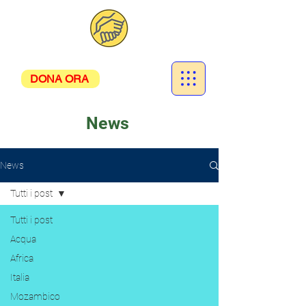
DONA ORA
News
News
Tutti i post
Tutti i post
Acqua
Africa
Italia
Mozambico