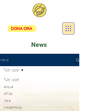
DONA ORA
News
News
Tutti i post
Tutti i post
Acqua
Africa
Italia
Mozambico