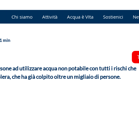
Chi siamo
Attività
Acqua è VIta
Sostienici
Ne
 1 min
sone ad utilizzare acqua non potabile con tutti i rischi che 
olera, che ha già colpito oltre un migliaio di persone.