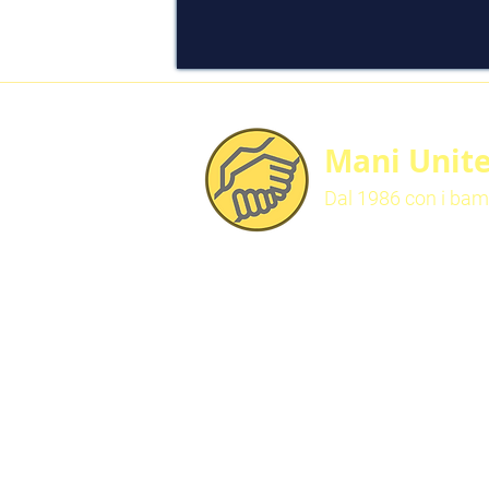
Mani Unit
Dal 1986 con i bamb
Contattaci
Mani Unite Mozambico
Via F. Avio 4/2 bis - Scala B
16151 Genova GE
Tel. +39 348 2661321