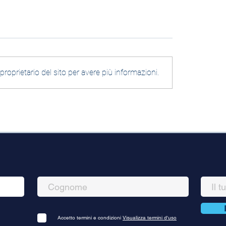
oprietario del sito per avere più informazioni.
l ciclone il colera
Disperazione, fame e
dopo il ciclone..
Accetto termini e condizioni
Visualizza termini d'uso