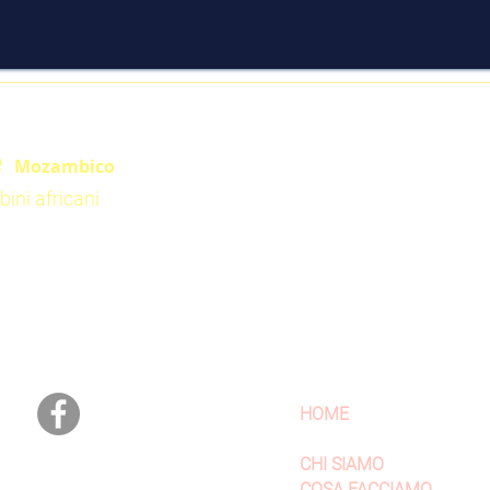
e
Mozambico
ini africani
Seguici
Sitemap
HOME
CHI SIAMO
COSA FACCIAMO