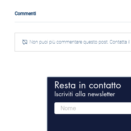
Commenti
Non puoi più commentare questo post. Contatta il pr
Dopo i
Mozambico: 15 giorni fa il
ciclone
Resta in contatto
Iscriviti alla newsletter