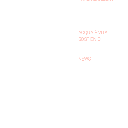
Sostegno a distanza
Tutela infanzia
Dove siamo
Da vicino
ACQUA È VITA
SOSTIENICI
Donazione
Benefici fiscali
NEWS
ni Unite Mozambico
0 000011219672
Privacy policy