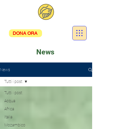
DONA ORA
News
News
Tutti i post
Tutti i post
Acqua
Africa
Italia
Mozambico